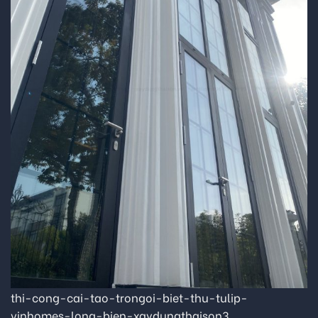
thi-cong-cai-tao-trongoi-biet-thu-tulip-
vinhomes-long-bien-xaydungthaison3