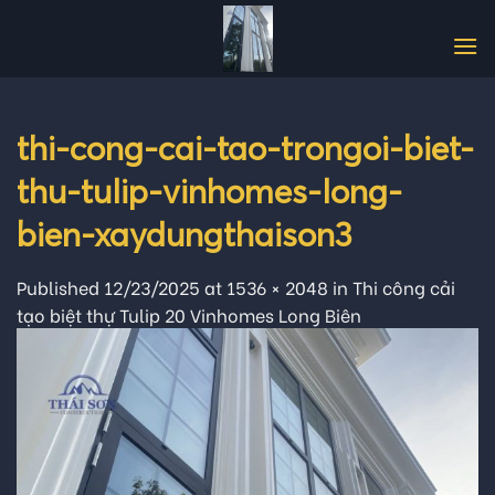
Skip
to
content
thi-cong-cai-tao-trongoi-biet-
thu-tulip-vinhomes-long-
bien-xaydungthaison3
Published
12/23/2025
at
1536 × 2048
in
Thi công cải
tạo biệt thự Tulip 20 Vinhomes Long Biên