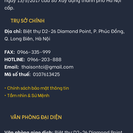
cấp.
TRỤ SỞ CHÍNH
Địa chỉ:
Biệt thự D2-26 Diamond Point, P. Phúc Đồng,
Q. Long Biên, Hà Nội
FAX:
0966-335-999
HOTLINE:
0966-203-888
Email:
thaisontci@gmail.com
Mã số thuế:
0107613425
•
Chính sách bảo mật thông tin
•
Tầm nhìn & Sứ Mệnh
VĂN PHÒNG ĐẠI DIỆN
Văn phòng giao dịch:
Biệt thự D2-26 Diamond Point,