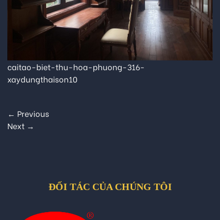
caitao-biet-thu-hoa-phuong-316-
xaydungthaison10
←
Previous
Next
→
ĐỐI TÁC CỦA CHÚNG TÔI