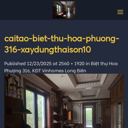
Skip
to
content
caitao-biet-thu-hoa-phuong-
316-xaydungthaison10
Published
12/23/2025
at
2560 × 1920
in
Biệt thự Hoa
Phượng 316, KĐT Vinhomes Long Biên