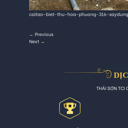
caitao-biet-thu-hoa-phuong-316-xaydung
←
Previous
Next
→
DỊC
THÁI SƠN TCI C