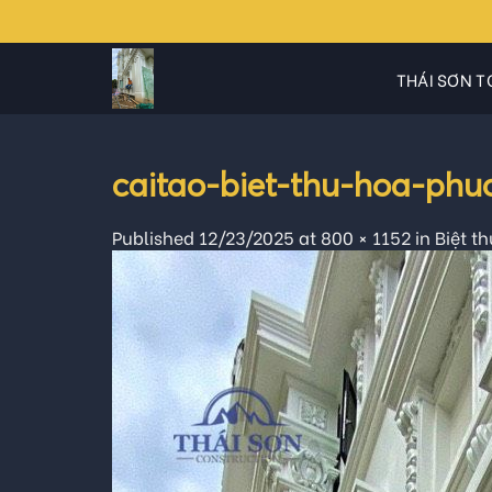
Skip
to
content
THÁI SƠN T
caitao-biet-thu-hoa-phu
Published
12/23/2025
at
800 × 1152
in
Biệt t