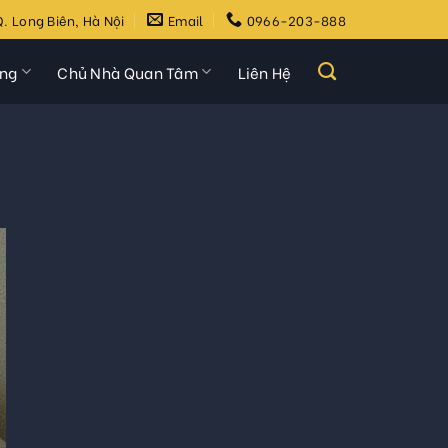
. Long Biên, Hà Nội
Email
0966-203-888
ựng
Chủ Nhà Quan Tâm
Liên Hệ