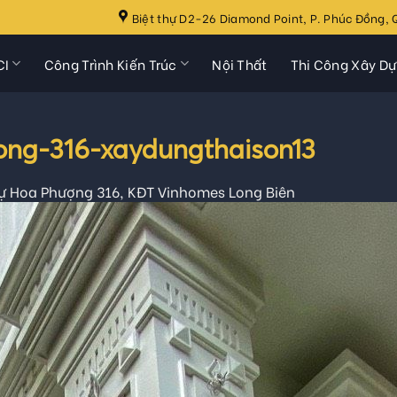
Biệt thự D2-26 Diamond Point, P. Phúc Đồng, Q
CI
Công Trình Kiến Trúc
Nội Thất
Thi Công Xây D
ong-316-xaydungthaison13
hự Hoa Phượng 316, KĐT Vinhomes Long Biên