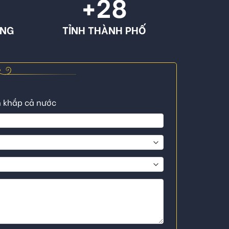
+
28
ÔNG
TỈNH THÀNH PHỐ
n khắp cả nước