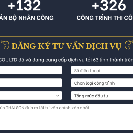
+132
+326
ÁN BỘ NHÂN CÔNG
CÔNG TRÌNH THI C
ĐĂNG KÝ TƯ VẤN DỊCH VỤ
CO,. LTD đã và đang cung cấp dịch vụ tới 63 tỉnh thành trê