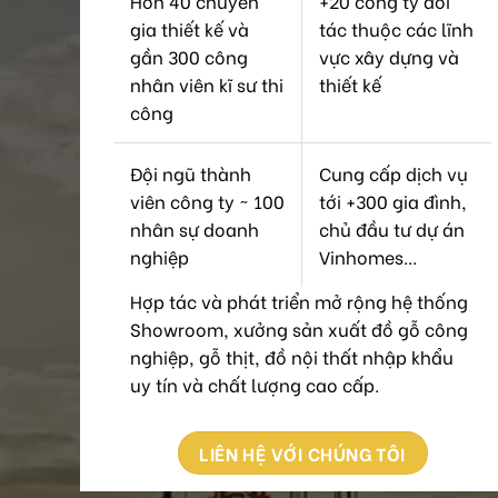
Hơn 40 chuyên
+20 công ty đối
gia thiết kế và
tác thuộc các lĩnh
gần 300 công
vực xây dựng và
nhân viên kĩ sư thi
thiết kế
công
Đội ngũ thành
Cung cấp dịch vụ
viên công ty ~ 100
tới +300 gia đình,
nhân sự doanh
chủ đầu tư dự án
nghiệp
Vinhomes...
Hợp tác và phát triển mở rộng hệ thống
Showroom, xưởng sản xuất đồ gỗ công
nghiệp, gỗ thịt, đồ nội thất nhập khẩu
uy tín và chất lượng cao cấp.
LIÊN HỆ VỚI CHÚNG TÔI