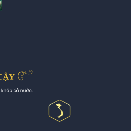
 CẬY
n khắp cả nước.