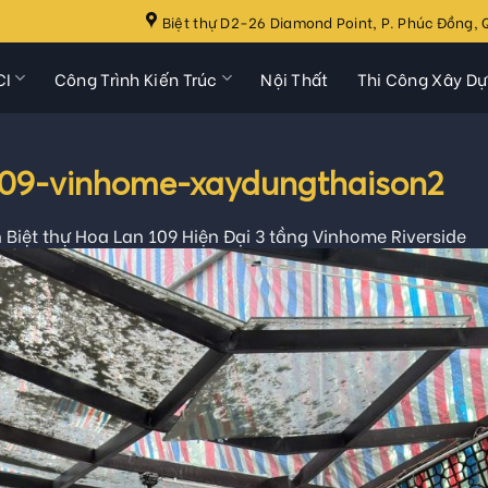
Biệt thự D2-26 Diamond Point, P. Phúc Đồng, Q
CI
Công Trình Kiến Trúc
Nội Thất
Thi Công Xây D
-109-vinhome-xaydungthaison2
 Biệt thự Hoa Lan 109 Hiện Đại 3 tầng Vinhome Riverside