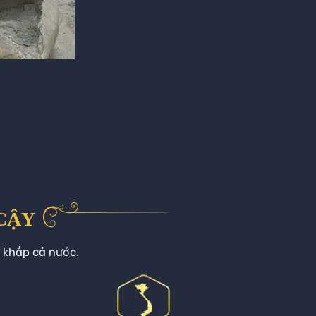
 CẬY
n khắp cả nước.