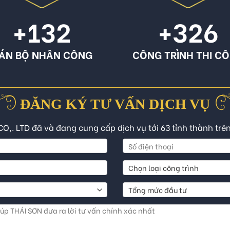
+132
+326
ÁN BỘ NHÂN CÔNG
CÔNG TRÌNH THI C
ĐĂNG KÝ TƯ VẤN DỊCH VỤ
CO,. LTD đã và đang cung cấp dịch vụ tới 63 tỉnh thành trê