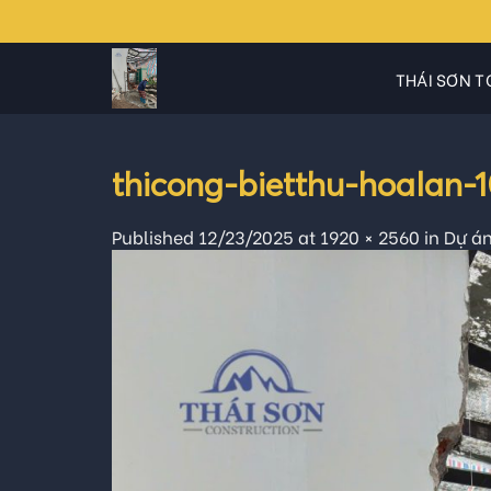
Skip
to
content
THÁI SƠN T
thicong-bietthu-hoalan
Published
12/23/2025
at
1920 × 2560
in
Dự án