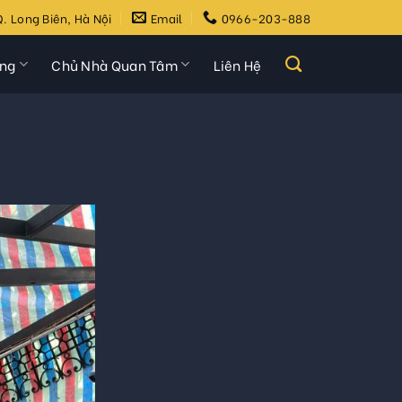
. Long Biên, Hà Nội
Email
0966-203-888
ựng
Chủ Nhà Quan Tâm
Liên Hệ