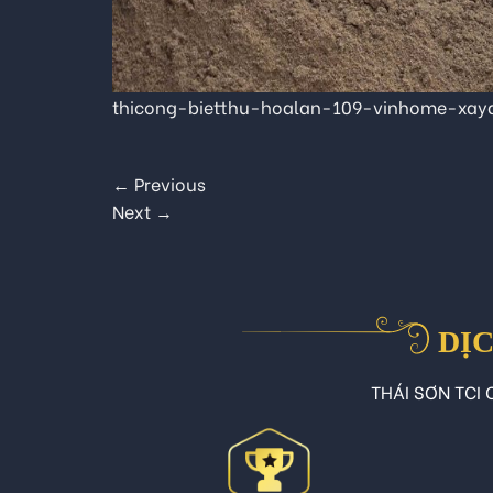
thicong-bietthu-hoalan-109-vinhome-xay
←
Previous
Next
→
DỊC
THÁI SƠN TCI C