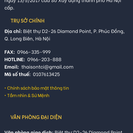
cấp.
TRỤ SỞ CHÍNH
Địa chỉ:
Biệt thự D2-26 Diamond Point, P. Phúc Đồng,
Q. Long Biên, Hà Nội
FAX:
0966-335-999
HOTLINE:
0966-203-888
Email:
thaisontci@gmail.com
Mã số thuế:
0107613425
•
Chính sách bảo mật thông tin
•
Tầm nhìn & Sứ Mệnh
VĂN PHÒNG ĐẠI DIỆN
Văn phòng giao dịch:
Biệt thự D2-26 Diamond Point,