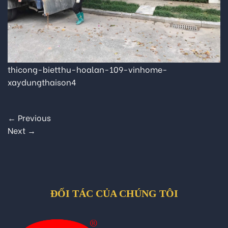
thicong-bietthu-hoalan-109-vinhome-
xaydungthaison4
←
Previous
Next
→
ĐỐI TÁC CỦA CHÚNG TÔI