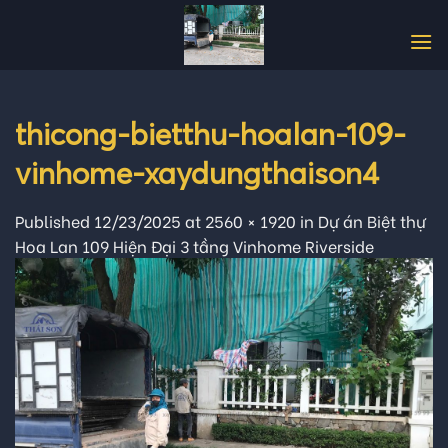
Skip
to
content
thicong-bietthu-hoalan-109-
vinhome-xaydungthaison4
Published
12/23/2025
at
2560 × 1920
in
Dự án Biệt thự
Hoa Lan 109 Hiện Đại 3 tầng Vinhome Riverside