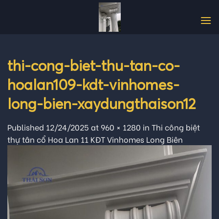
Skip
to
content
thi-cong-biet-thu-tan-co-
hoalan109-kdt-vinhomes-
long-bien-xaydungthaison12
Published
12/24/2025
at
960 × 1280
in
Thi công biệt
thự tân cổ Hoa Lan 11 KĐT Vinhomes Long Biên