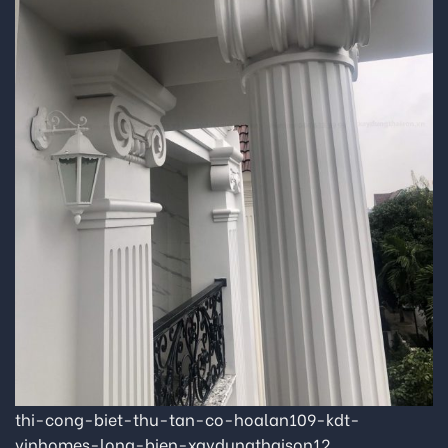
thi-cong-biet-thu-tan-co-hoalan109-kdt-
vinhomes-long-bien-xaydungthaison12