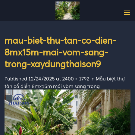
Skip
to
content
mau-biet-thu-tan-co-dien-
8mx15m-mai-vom-sang-
trong-xaydungthaison9
Published
12/24/2025
at
2400 × 1792
in
Mẫu biệt thự
tân cổ điển 8mx15m mái vòm sang trọng