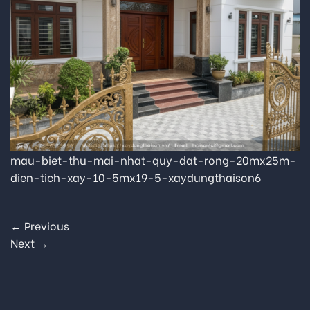
mau-biet-thu-mai-nhat-quy-dat-rong-20mx25m-
dien-tich-xay-10-5mx19-5-xaydungthaison6
←
Previous
Next
→