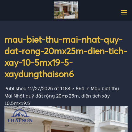
Skip
to
content
mau-biet-thu-mai-nhat-quy-
dat-rong-20mx25m-dien-tich-
xay-10-5mx19-5-
xaydungthaison6
Published
12/27/2025
at
1184 × 864
in
Mẫu biệt thự
Mái Nhật quỹ đất rộng 20mx25m, diện tích xây
10.5mx19.5