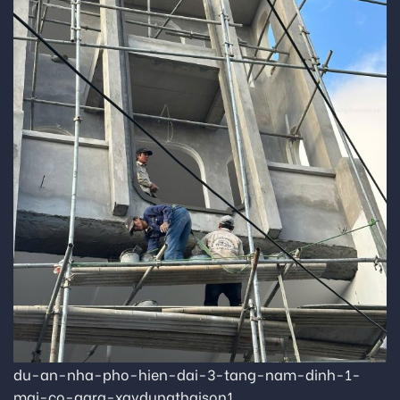
du-an-nha-pho-hien-dai-3-tang-nam-dinh-1-
mai-co-gara-xaydungthaison1