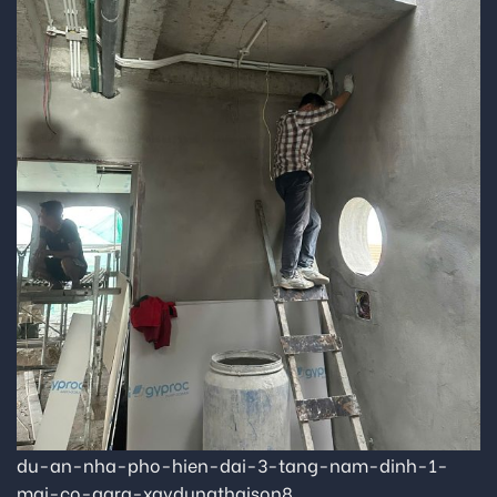
du-an-nha-pho-hien-dai-3-tang-nam-dinh-1-
mai-co-gara-xaydungthaison8