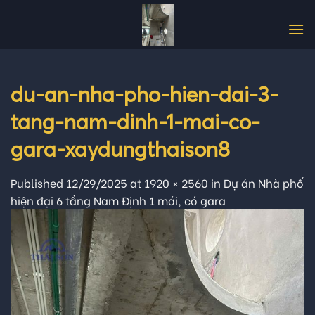
Skip
to
content
du-an-nha-pho-hien-dai-3-
tang-nam-dinh-1-mai-co-
gara-xaydungthaison8
Published
12/29/2025
at
1920 × 2560
in
Dự án Nhà phố
hiện đại 6 tầng Nam Định 1 mái, có gara