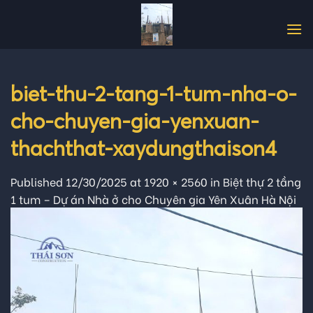
Skip
to
content
biet-thu-2-tang-1-tum-nha-o-
cho-chuyen-gia-yenxuan-
thachthat-xaydungthaison4
Published
12/30/2025
at
1920 × 2560
in
Biệt thự 2 tầng
1 tum – Dự án Nhà ở cho Chuyên gia Yên Xuân Hà Nội