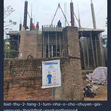
biet-thu-2-tang-1-tum-nha-o-cho-chuyen-gia-
yenxuan-thachthat-xaydungthaison4