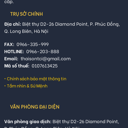
cấp.
TRỤ SỞ CHÍNH
Địa chỉ:
Biệt thự D2-26 Diamond Point, P. Phúc Đồng,
Q. Long Biên, Hà Nội
FAX:
0966-335-999
HOTLINE:
0966-203-888
Email:
thaisontci@gmail.com
Mã số thuế:
0107613425
•
Chính sách bảo mật thông tin
•
Tầm nhìn & Sứ Mệnh
VĂN PHÒNG ĐẠI DIỆN
Văn phòng giao dịch:
Biệt thự D2-26 Diamond Point,