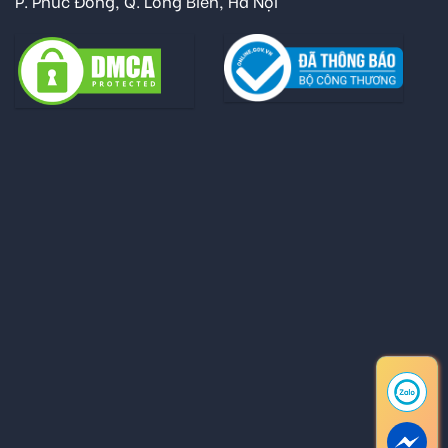
P. Phúc Đồng, Q. Long Biên, Hà Nội