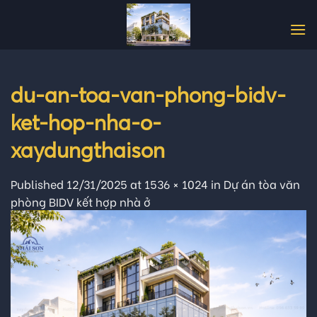
Skip
to
content
du-an-toa-van-phong-bidv-
ket-hop-nha-o-
xaydungthaison
Published
12/31/2025
at
1536 × 1024
in
Dự án tòa văn
phòng BIDV kết hợp nhà ở