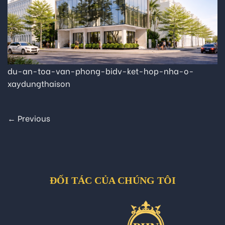
du-an-toa-van-phong-bidv-ket-hop-nha-o-
xaydungthaison
←
Previous
ĐỐI TÁC CỦA CHÚNG TÔI