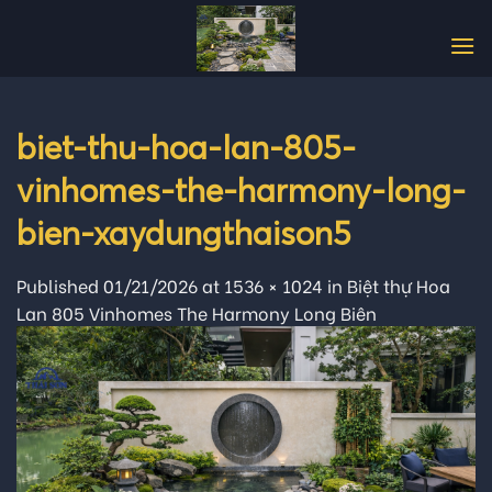
Skip
to
content
biet-thu-hoa-lan-805-
vinhomes-the-harmony-long-
bien-xaydungthaison5
Published
01/21/2026
at
1536 × 1024
in
Biệt thự Hoa
Lan 805 Vinhomes The Harmony Long Biên