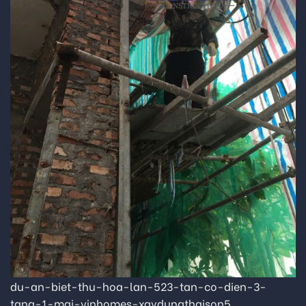
du-an-biet-thu-hoa-lan-523-tan-co-dien-3-
tang-1-mai-vinhomes-xaydungthaison5