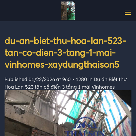
Skip
to
content
du-an-biet-thu-hoa-lan-523-
tan-co-dien-3-tang-1-mai-
vinhomes-xaydungthaison5
Published
01/22/2026
at
960 × 1280
in
Dự án Biệt thự
Hoa Lan 523 tân cổ điển 3 tầng 1 mái Vinhomes