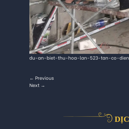
du-an-biet-thu-hoa-lan-523-tan-co-die
←
Previous
Next
→
DỊC