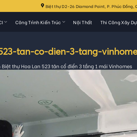
Biệt thự D2-26 Diamond Point, P. Phúc Đồng, Q
CI
Công Trình Kiến Trúc
Nội Thất
Thi Công Xây D
-523-tan-co-dien-3-tang-vinhom
 Biệt thự Hoa Lan 523 tân cổ điển 3 tầng 1 mái Vinhomes