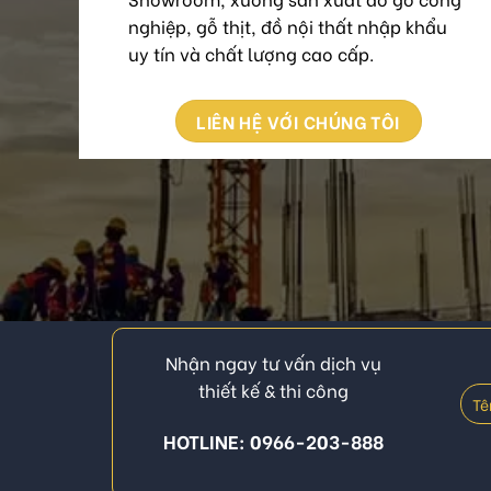
nghiệp, gỗ thịt, đồ nội thất nhập khẩu
uy tín và chất lượng cao cấp.
LIÊN HỆ VỚI CHÚNG TÔI
Nhận ngay tư vấn dịch vụ
thiết kế & thi công
HOTLINE: 0966-203-888