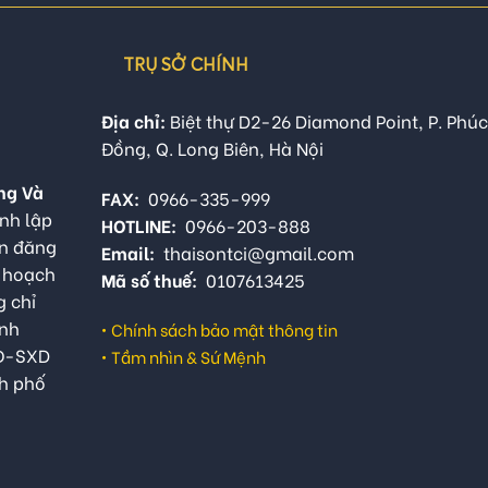
TRỤ SỞ CHÍNH
Địa chỉ:
Biệt thự D2-26 Diamond Point, P. Phúc
Đồng, Q. Long Biên, Hà Nội
ng Và
FAX:
0966-335-999
nh lập
HOTLINE:
0966-203-888
ận đăng
Email:
thaisontci@gmail.com
ế hoạch
Mã số thuế:
0107613425
g chỉ
anh
•
Chính sách bảo mật thông tin
QĐ-SXD
•
Tầm nhìn & Sứ Mệnh
h phố