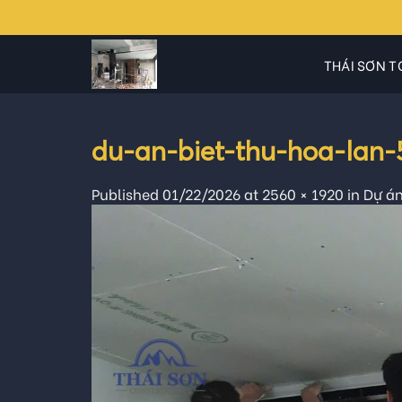
Skip
to
content
THÁI SƠN T
du-an-biet-thu-hoa-lan
Published
01/22/2026
at
2560 × 1920
in
Dự án