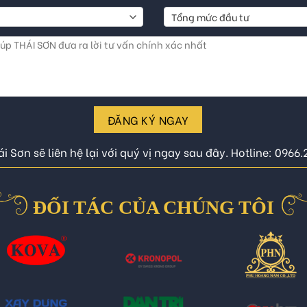
ĐĂNG KÝ NGAY
i Sơn sẽ liên hệ lại với quý vị ngay sau đây. Hotline: 0966
ĐỐI TÁC CỦA CHÚNG TÔI