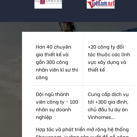
Hơn 40 chuyên
+20 công ty đối
gia thiết kế và
tác thuộc các lĩnh
gần 300 công
vực xây dựng và
nhân viên kĩ sư thi
thiết kế
công
Đội ngũ thành
Cung cấp dịch vụ
viên công ty ~ 100
tới +300 gia đình,
nhân sự doanh
chủ đầu tư dự án
nghiệp
Vinhomes...
Hợp tác và phát triển mở rộng hệ thống
Showroom, xưởng sản xuất đồ gỗ công