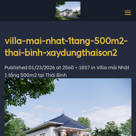
Skip
to
content
villa-mai-nhat-1tang-500m2-
thai-binh-xaydungthaison2
Published
01/23/2026
at
2560 × 1857
in
Villa mái Nhật
1 tầng 500m2 tại Thái Bình