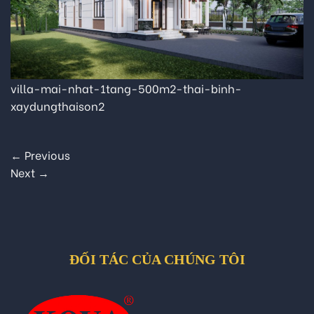
villa-mai-nhat-1tang-500m2-thai-binh-
xaydungthaison2
←
Previous
Next
→
ĐỐI TÁC CỦA CHÚNG TÔI