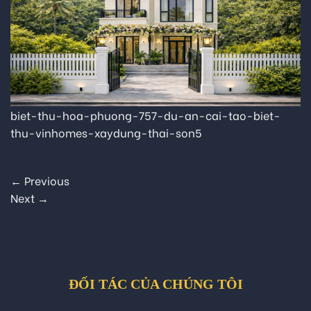
biet-thu-hoa-phuong-757-du-an-cai-tao-biet-
thu-vinhomes-xaydung-thai-son5
←
Previous
Next
→
ĐỐI TÁC CỦA CHÚNG TÔI