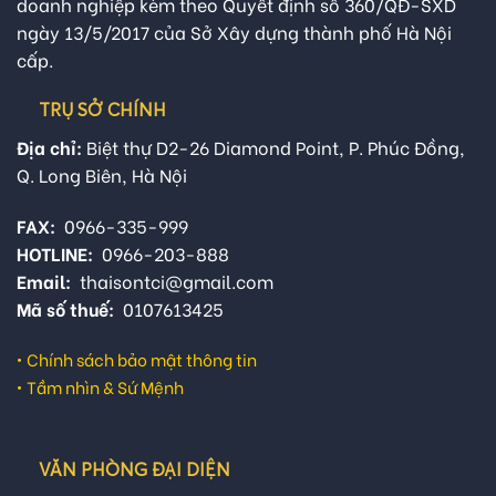
doanh nghiệp kèm theo Quyết định số 360/QĐ-SXD
ngày 13/5/2017 của Sở Xây dựng thành phố Hà Nội
cấp.
TRỤ SỞ CHÍNH
Địa chỉ:
Biệt thự D2-26 Diamond Point, P. Phúc Đồng,
Q. Long Biên, Hà Nội
FAX:
0966-335-999
HOTLINE:
0966-203-888
Email:
thaisontci@gmail.com
Mã số thuế:
0107613425
•
Chính sách bảo mật thông tin
•
Tầm nhìn & Sứ Mệnh
VĂN PHÒNG ĐẠI DIỆN