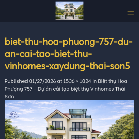
Skip
to
content
biet-thu-hoa-phuong-757-du-
an-cai-tao-biet-thu-
vinhomes-xaydung-thai-son5
Published
01/27/2026
at
1536 × 1024
in
Biệt thự Hoa
Phượng 757 – Dự án cải tạo biệt thự Vinhomes Thái
Sơn