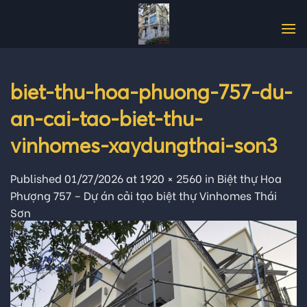
Skip
to
content
biet-thu-hoa-phuong-757-du-
an-cai-tao-biet-thu-
vinhomes-xaydungthai-son3
Published
01/27/2026
at
1920 × 2560
in
Biệt thự Hoa
Phượng 757 – Dự án cải tạo biệt thự Vinhomes Thái
Sơn