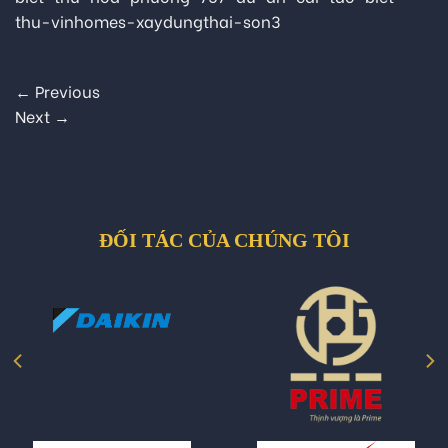
thu-vinhomes-xaydungthai-son3
←
Previous
Next
→
ĐỐI TÁC CỦA CHÚNG TÔI