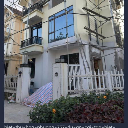
biet-thu-hoa-phuong-757-du-an-cai-tao-biet-