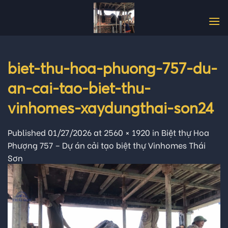
Skip
to
content
biet-thu-hoa-phuong-757-du-
an-cai-tao-biet-thu-
vinhomes-xaydungthai-son24
Published
01/27/2026
at
2560 × 1920
in
Biệt thự Hoa
Phượng 757 – Dự án cải tạo biệt thự Vinhomes Thái
Sơn