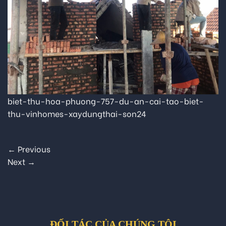
biet-thu-hoa-phuong-757-du-an-cai-tao-biet-
thu-vinhomes-xaydungthai-son24
←
Previous
Next
→
ĐỐI TÁC CỦA CHÚNG TÔI