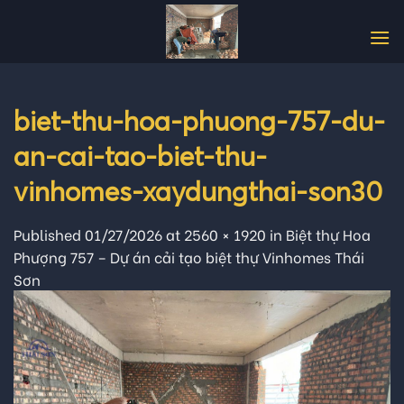
Skip
to
content
biet-thu-hoa-phuong-757-du-
an-cai-tao-biet-thu-
vinhomes-xaydungthai-son30
Published
01/27/2026
at
2560 × 1920
in
Biệt thự Hoa
Phượng 757 – Dự án cải tạo biệt thự Vinhomes Thái
Sơn