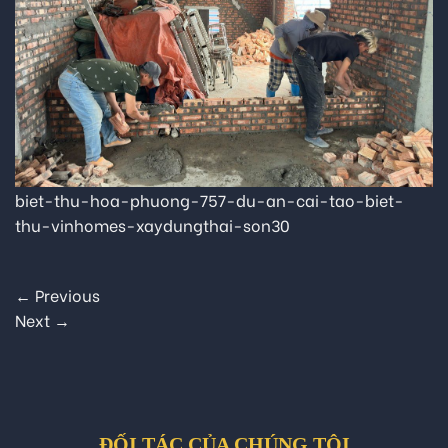
biet-thu-hoa-phuong-757-du-an-cai-tao-biet-
thu-vinhomes-xaydungthai-son30
←
Previous
Next
→
ĐỐI TÁC CỦA CHÚNG TÔI