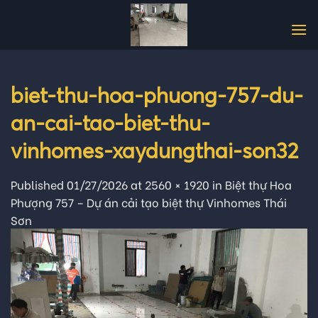
Skip
to
content
biet-thu-hoa-phuong-757-du-
an-cai-tao-biet-thu-
vinhomes-xaydungthai-son32
Published
01/27/2026
at
2560 × 1920
in
Biệt thự Hoa
Phượng 757 – Dự án cải tạo biệt thự Vinhomes Thái
Sơn