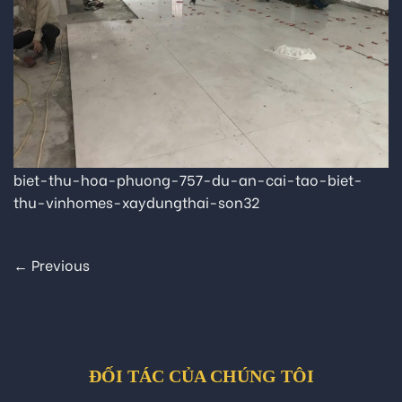
biet-thu-hoa-phuong-757-du-an-cai-tao-biet-
thu-vinhomes-xaydungthai-son32
←
Previous
ĐỐI TÁC CỦA CHÚNG TÔI