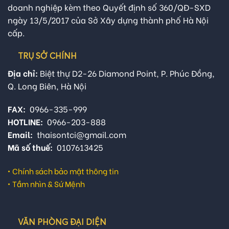
doanh nghiệp kèm theo Quyết định số 360/QĐ-SXD
ngày 13/5/2017 của Sở Xây dựng thành phố Hà Nội
cấp.
TRỤ SỞ CHÍNH
Địa chỉ:
Biệt thự D2-26 Diamond Point, P. Phúc Đồng,
Q. Long Biên, Hà Nội
FAX:
0966-335-999
HOTLINE:
0966-203-888
Email:
thaisontci@gmail.com
Mã số thuế:
0107613425
•
Chính sách bảo mật thông tin
•
Tầm nhìn & Sứ Mệnh
VĂN PHÒNG ĐẠI DIỆN