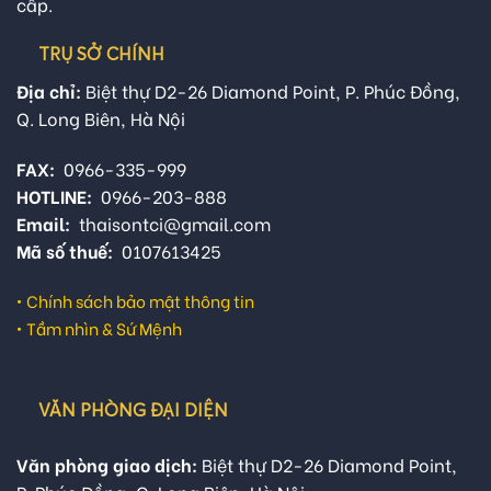
cấp.
TRỤ SỞ CHÍNH
Địa chỉ:
Biệt thự D2-26 Diamond Point, P. Phúc Đồng,
Q. Long Biên, Hà Nội
FAX:
0966-335-999
HOTLINE:
0966-203-888
Email:
thaisontci@gmail.com
Mã số thuế:
0107613425
•
Chính sách bảo mật thông tin
•
Tầm nhìn & Sứ Mệnh
VĂN PHÒNG ĐẠI DIỆN
Văn phòng giao dịch:
Biệt thự D2-26 Diamond Point,