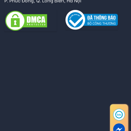
P. Phúc Đồng, Q. Long Biên, Hà Nội