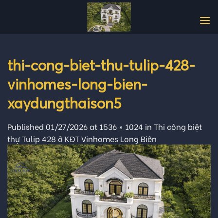
Skip
to
content
thi-cong-biet-thu-tulip-428-
vinhomes-long-bien-
xaydungthaison5
Published
01/27/2026
at
1536 × 1024
in
Thi công biệt
thự Tulip 428 ở KĐT Vinhomes Long Biên