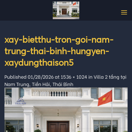
Skip
to
content
xay-bietthu-tron-goi-nam-
trung-thai-binh-hungyen-
xaydungthaison5
Published
01/28/2026
at
1536 × 1024
in
Villa 2 tầng tại
Nam Trung, Tiền Hải, Thái Bình