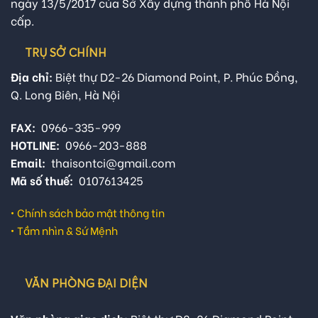
ngày 13/5/2017 của Sở Xây dựng thành phố Hà Nội
cấp.
TRỤ SỞ CHÍNH
Địa chỉ:
Biệt thự D2-26 Diamond Point, P. Phúc Đồng,
Q. Long Biên, Hà Nội
FAX:
0966-335-999
HOTLINE:
0966-203-888
Email:
thaisontci@gmail.com
Mã số thuế:
0107613425
•
Chính sách bảo mật thông tin
•
Tầm nhìn & Sứ Mệnh
VĂN PHÒNG ĐẠI DIỆN