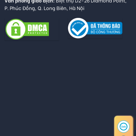
Văn phòng giao dịch:
Biệt thự D2-26 Diamond Point,
P. Phúc Đồng, Q. Long Biên, Hà Nội