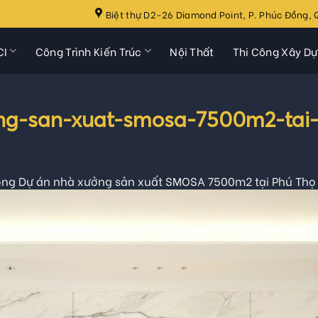
Biệt thự D2-26 Diamond Point, P. Phúc Đồng, Q
CI
Công Trình Kiến Trúc
Nội Thất
Thi Công Xây D
ng-san-xuat-smosa-7500m2-tai-
ông Dự án nhà xưởng sản xuất SMOSA 7500m2 tại Phú Thọ