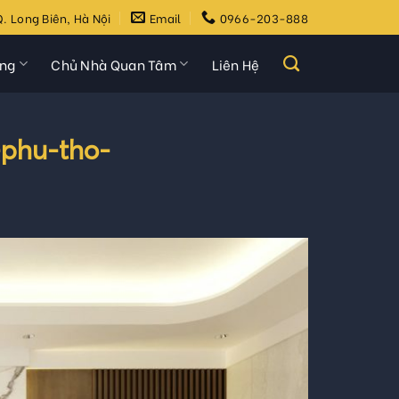
. Long Biên, Hà Nội
Email
0966-203-888
ựng
Chủ Nhà Quan Tâm
Liên Hệ
phu-tho-