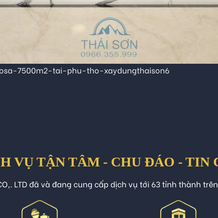
osa-7500m2-tai-phu-tho-xaydungthaison6
H VỤ TẬN TÂM - CHU ĐÁO - TIN
O,. LTD đã và đang cung cấp dịch vụ tới 63 tỉnh thành trê