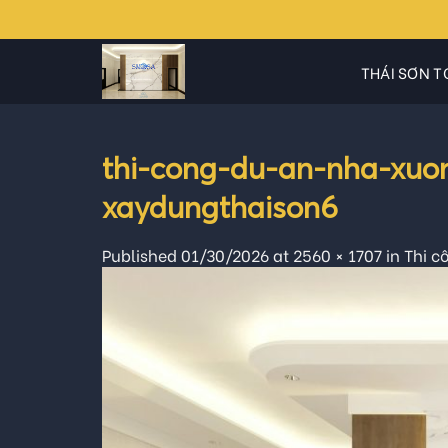
Skip
to
content
THÁI SƠN T
thi-cong-du-an-nha-xuo
xaydungthaison6
Published
01/30/2026
at
2560 × 1707
in
Thi c