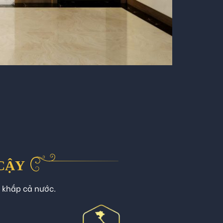
 CẬY
n khắp cả nước.