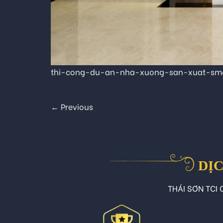
thi-cong-du-an-nha-xuong-san-xuat-sm
←
Previous
DỊC
THÁI SƠN TCI C