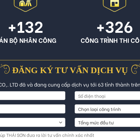
+132
+326
ÁN BỘ NHÂN CÔNG
CÔNG TRÌNH THI C
ĐĂNG KÝ TƯ VẤN DỊCH VỤ
CO,. LTD đã và đang cung cấp dịch vụ tới 63 tỉnh thành trê