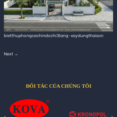
bietthuphongcachindochi3tang-xaydungthaison
Next
→
ĐỐI TÁC CỦA CHÚNG TÔI