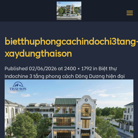
Skip
to
content
bietthuphongcachindochi3tang
xaydungthaison
Published
02/06/2026
at
2400 × 1792
in
Biệt thự
Indochine 3 tầng phong cách Đông Dương hiện đại