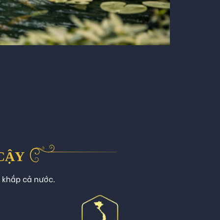
 CẬY
n khắp cả nước.