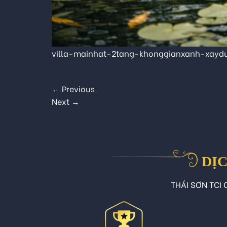
villa-mainhat-2tang-khonggianxanh-xayd
←
Previous
Next
→
DỊC
THÁI SƠN TCI C