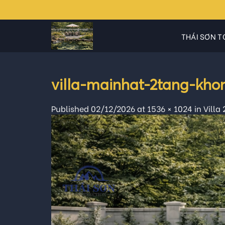
Skip
to
content
THÁI SƠN T
villa-mainhat-2tang-kh
Published
02/12/2026
at
1536 × 1024
in
Villa