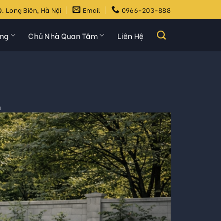
. Long Biên, Hà Nội
Email
0966-203-888
ựng
Chủ Nhà Quan Tâm
Liên Hệ
n