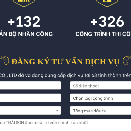
+132
+326
ÁN BỘ NHÂN CÔNG
CÔNG TRÌNH THI C
ĐĂNG KÝ TƯ VẤN DỊCH VỤ
CO,. LTD đã và đang cung cấp dịch vụ tới 63 tỉnh thành trê