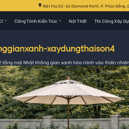
Biệt thự D2-26 Diamond Point, P. Phúc Đồng, Q
CI
Công Trình Kiến Trúc
Nội Thất
Thi Công Xây D
onggianxanh-xaydungthaison4
 2 tầng mái Nhật không gian xanh hòa mình vào thiên nhiê