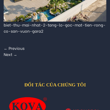
biet-thu-mai-nhat-2-tang-lo-goc-mat-tien-rong-
co-san-vuon-gara2
←
Previous
Next
→
ĐỐI TÁC CỦA CHÚNG TÔI