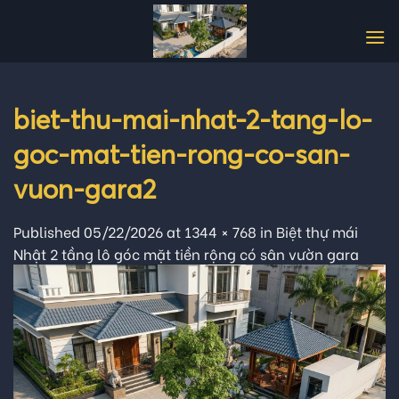
Skip
to
content
biet-thu-mai-nhat-2-tang-lo-
goc-mat-tien-rong-co-san-
vuon-gara2
Published
05/22/2026
at
1344 × 768
in
Biệt thự mái
Nhật 2 tầng lô góc mặt tiền rộng có sân vườn gara