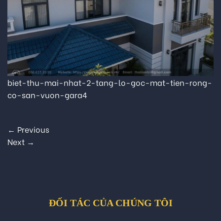
biet-thu-mai-nhat-2-tang-lo-goc-mat-tien-rong-
co-san-vuon-gara4
←
Previous
Next
→
ĐỐI TÁC CỦA CHÚNG TÔI