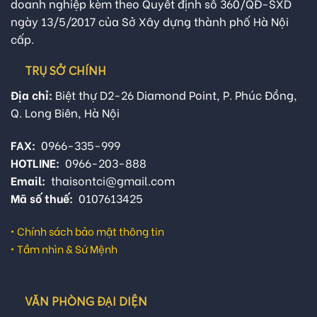
doanh nghiệp kèm theo Quyết định số 360/QĐ-SXD
ngày 13/5/2017 của Sở Xây dựng thành phố Hà Nội
cấp.
TRỤ SỞ CHÍNH
Địa chỉ:
Biệt thự D2-26 Diamond Point, P. Phúc Đồng,
Q. Long Biên, Hà Nội
FAX:
0966-335-999
HOTLINE:
0966-203-888
Email:
thaisontci@gmail.com
Mã số thuế:
0107613425
•
Chính sách bảo mật thông tin
•
Tầm nhìn & Sứ Mệnh
VĂN PHÒNG ĐẠI DIỆN