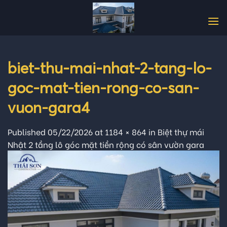
Skip
to
content
biet-thu-mai-nhat-2-tang-lo-
goc-mat-tien-rong-co-san-
vuon-gara4
Published
05/22/2026
at
1184 × 864
in
Biệt thự mái
Nhật 2 tầng lô góc mặt tiền rộng có sân vườn gara