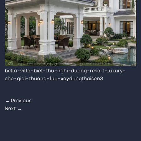
bella-villa-biet-thu-nghi-duong-resort-luxury-
cho-gioi-thuong-luu-xaydungthaison8
←
Previous
Next
→