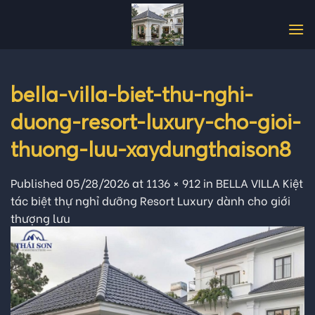
Skip
to
content
bella-villa-biet-thu-nghi-
duong-resort-luxury-cho-gioi-
thuong-luu-xaydungthaison8
Published
05/28/2026
at
1136 × 912
in
BELLA VILLA Kiệt
tác biệt thự nghỉ dưỡng Resort Luxury dành cho giới
thượng lưu