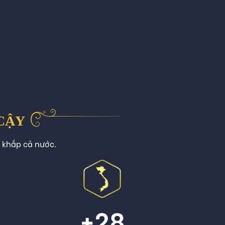
 CẬY
n khắp cả nước.
+
28