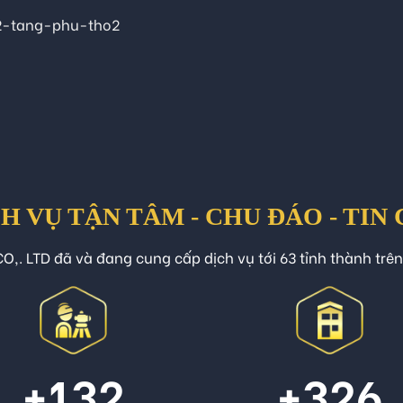
-tang-phu-tho2
H VỤ TẬN TÂM - CHU ĐÁO - TIN
O,. LTD đã và đang cung cấp dịch vụ tới 63 tỉnh thành trê
+132
+326