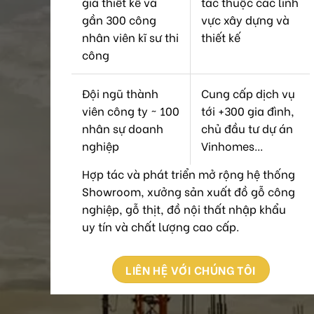
gia thiết kế và
tác thuộc các lĩnh
gần 300 công
vực xây dựng và
nhân viên kĩ sư thi
thiết kế
công
Đội ngũ thành
Cung cấp dịch vụ
viên công ty ~ 100
tới +300 gia đình,
nhân sự doanh
chủ đầu tư dự án
nghiệp
Vinhomes...
Hợp tác và phát triển mở rộng hệ thống
Showroom, xưởng sản xuất đồ gỗ công
nghiệp, gỗ thịt, đồ nội thất nhập khẩu
uy tín và chất lượng cao cấp.
LIÊN HỆ VỚI CHÚNG TÔI