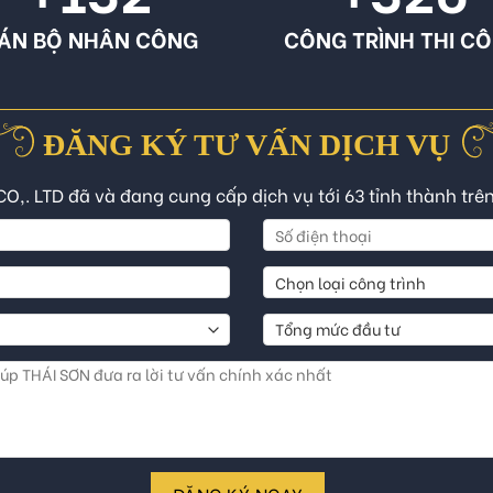
ÁN BỘ NHÂN CÔNG
CÔNG TRÌNH THI C
ĐĂNG KÝ TƯ VẤN DỊCH VỤ
CO,. LTD đã và đang cung cấp dịch vụ tới 63 tỉnh thành trê