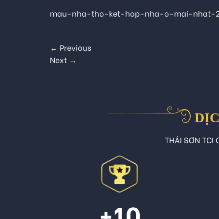
mau-nha-tho-ket-hop-nha-o-mai-nhat-2
←
Previous
Next
→
DỊC
THÁI SƠN TCI C
+10