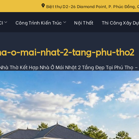
Biệt thự D2-26 Diamond Point, P. Phúc Đồng, Q
CI
Công Trình Kiến Trúc
Nội Thất
Thi Công Xây D
a-o-mai-nhat-2-tang-phu-tho2
hà Thờ Kết Hợp Nhà Ở Mái Nhật 2 Tầng Đẹp Tại Phú Thọ – 