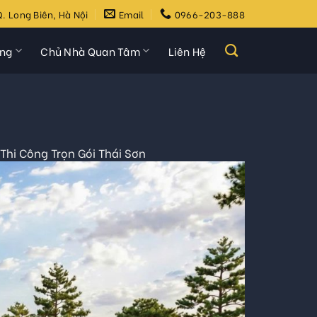
. Long Biên, Hà Nội
Email
0966-203-888
ựng
Chủ Nhà Quan Tâm
Liên Hệ
Thi Công Trọn Gói Thái Sơn