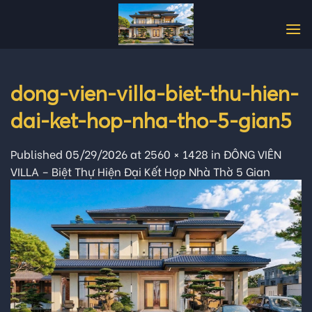
Skip
to
content
dong-vien-villa-biet-thu-hien-
dai-ket-hop-nha-tho-5-gian5
Published
05/29/2026
at
2560 × 1428
in
ĐÔNG VIÊN
VILLA – Biệt Thự Hiện Đại Kết Hợp Nhà Thờ 5 Gian