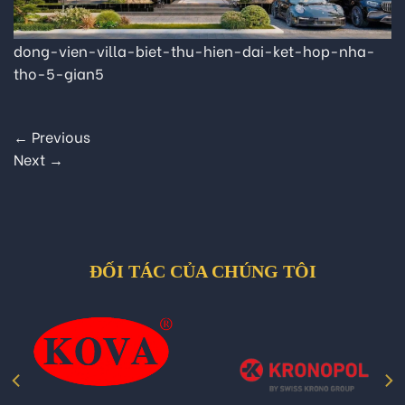
dong-vien-villa-biet-thu-hien-dai-ket-hop-nha-
tho-5-gian5
←
Previous
Next
→
ĐỐI TÁC CỦA CHÚNG TÔI