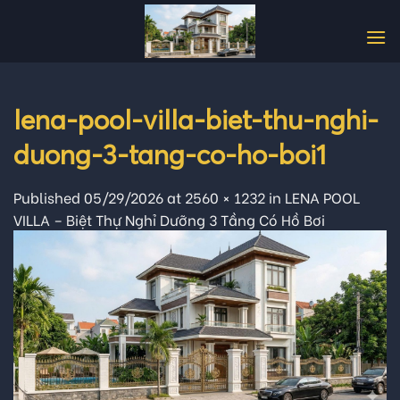
Skip
to
content
lena-pool-villa-biet-thu-nghi-
duong-3-tang-co-ho-boi1
Published
05/29/2026
at
2560 × 1232
in
LENA POOL
VILLA – Biệt Thự Nghỉ Dưỡng 3 Tầng Có Hồ Bơi