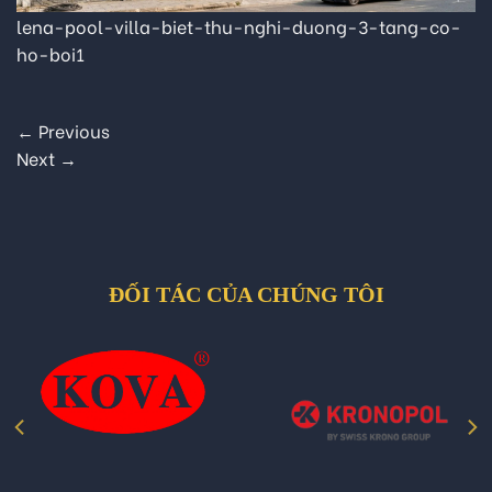
lena-pool-villa-biet-thu-nghi-duong-3-tang-co-
ho-boi1
←
Previous
Next
→
ĐỐI TÁC CỦA CHÚNG TÔI