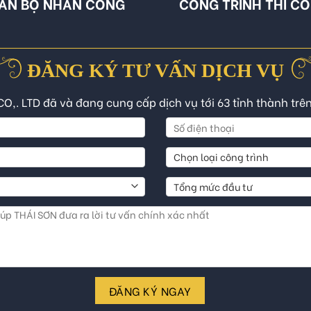
ÁN BỘ NHÂN CÔNG
CÔNG TRÌNH THI C
ĐĂNG KÝ TƯ VẤN DỊCH VỤ
CO,. LTD đã và đang cung cấp dịch vụ tới 63 tỉnh thành trê
ĐĂNG KÝ NGAY