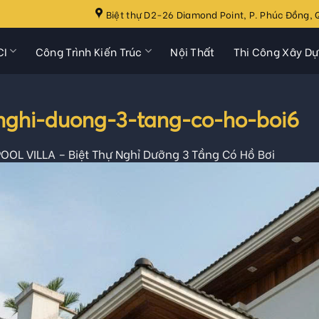
Biệt thự D2-26 Diamond Point, P. Phúc Đồng, Q
CI
Công Trình Kiến Trúc
Nội Thất
Thi Công Xây D
u-nghi-duong-3-tang-co-ho-boi6
OOL VILLA – Biệt Thự Nghỉ Dưỡng 3 Tầng Có Hồ Bơi