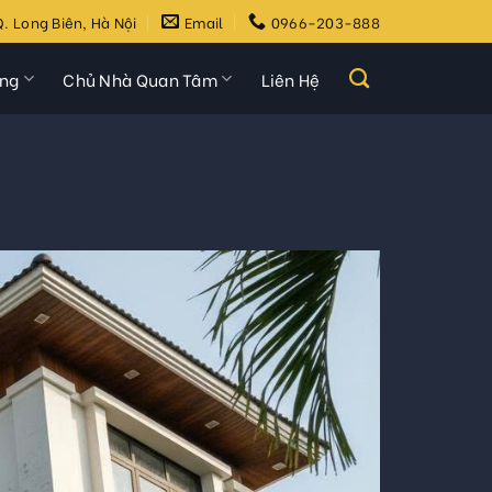
. Long Biên, Hà Nội
Email
0966-203-888
ựng
Chủ Nhà Quan Tâm
Liên Hệ