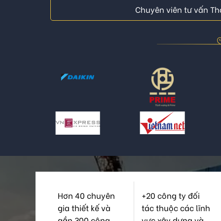
Chuyên viên tư vấn Thá
Hơn 40 chuyên
+20 công ty đối
gia thiết kế và
tác thuộc các lĩnh
gần 300 công
vực xây dựng và