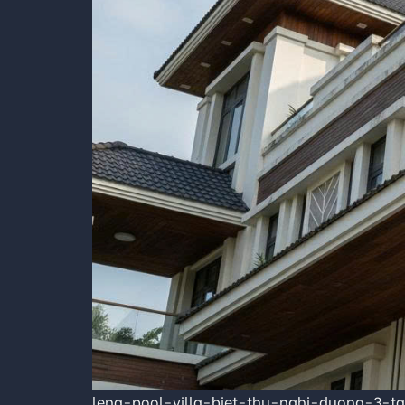
lena-pool-villa-biet-thu-nghi-duong-3-t