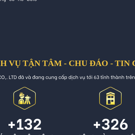
H VỤ TẬN TÂM - CHU ĐÁO - TIN
O,. LTD đã và đang cung cấp dịch vụ tới 63 tỉnh thành trê
+132
+326