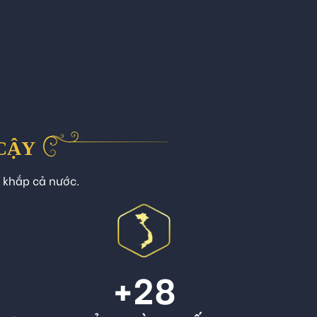
 CẬY
n khắp cả nước.
+
28