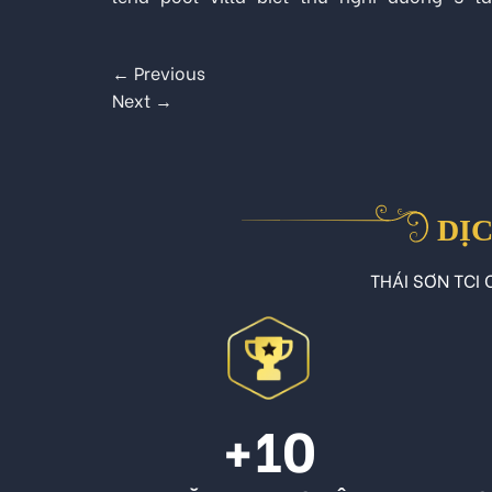
←
Previous
Next
→
DỊC
THÁI SƠN TCI C
+10