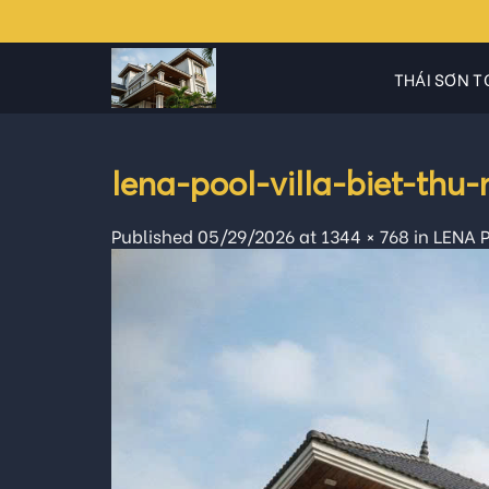
Skip
to
content
THÁI SƠN T
lena-pool-villa-biet-th
Published
05/29/2026
at
1344 × 768
in
LENA P