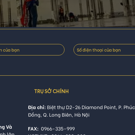
TRỤ SỞ CHÍNH
Địa chỉ:
Biệt thự D2-26 Diamond Point, P. Phúc
Đồng, Q. Long Biên, Hà Nội
ng Và
FAX:
0966-335-999
nh lập