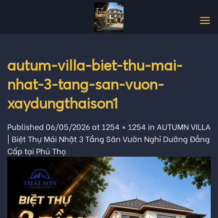
Skip
to
content
autum-villa-biet-thu-mai-
nhat-3-tang-san-vuon-
xaydungthaison1
Published
06/05/2026
at
1254 × 1254
in
AUTUMN VILLA
| Biệt Thự Mái Nhật 3 Tầng Sân Vườn Nghỉ Dưỡng Đẳng
Cấp tại Phú Thọ