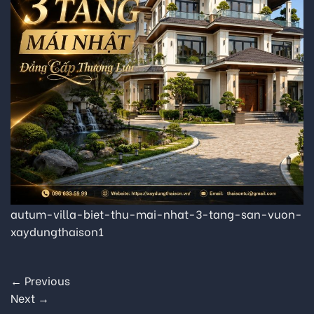
autum-villa-biet-thu-mai-nhat-3-tang-san-vuon-
xaydungthaison1
←
Previous
Next
→