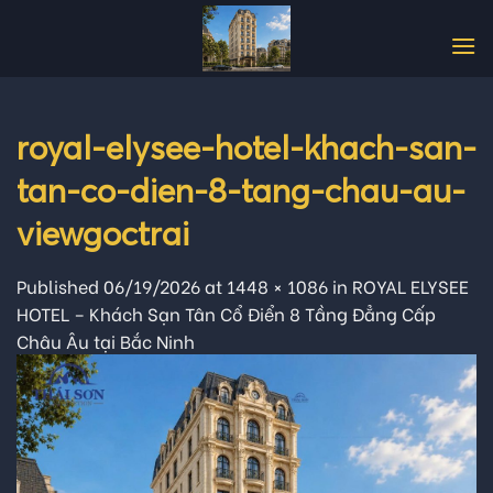
Skip
to
content
royal-elysee-hotel-khach-san-
tan-co-dien-8-tang-chau-au-
viewgoctrai
Published
06/19/2026
at
1448 × 1086
in
ROYAL ELYSEE
HOTEL – Khách Sạn Tân Cổ Điển 8 Tầng Đẳng Cấp
Châu Âu tại Bắc Ninh