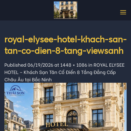
Skip
to
content
royal-elysee-hotel-khach-san-
tan-co-dien-8-tang-viewsanh
Published
06/19/2026
at
1448 × 1086
in
ROYAL ELYSEE
HOTEL – Khách Sạn Tân Cổ Điển 8 Tầng Đẳng Cấp
Châu Âu tại Bắc Ninh