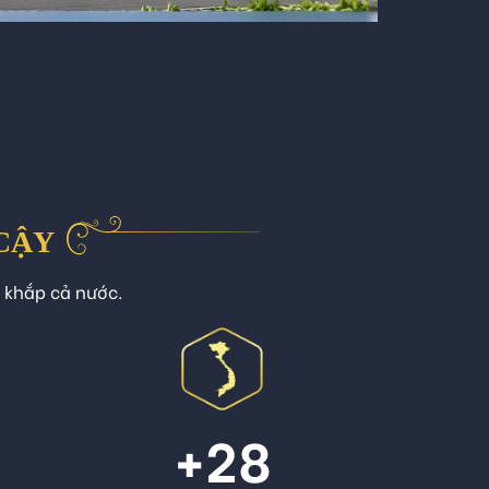
 CẬY
n khắp cả nước.
+
28