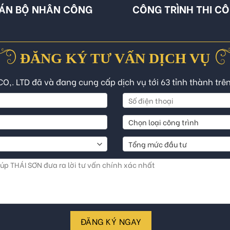
ÁN BỘ NHÂN CÔNG
CÔNG TRÌNH THI C
ĐĂNG KÝ TƯ VẤN DỊCH VỤ
CO,. LTD đã và đang cung cấp dịch vụ tới 63 tỉnh thành trê
ĐĂNG KÝ NGAY