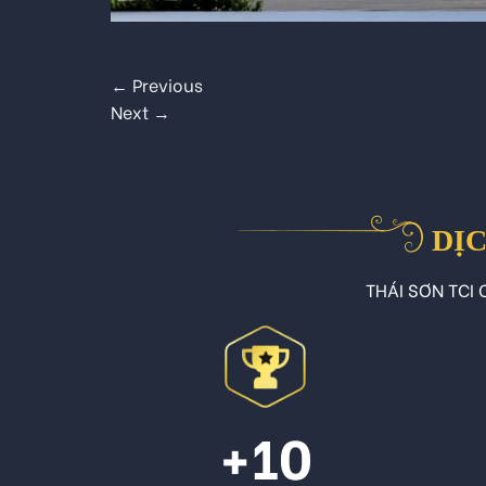
←
Previous
Next
→
DỊC
THÁI SƠN TCI C
+10