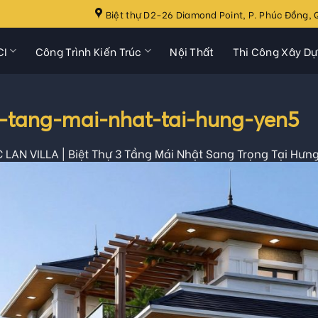
Biệt thự D2-26 Diamond Point, P. Phúc Đồng, Q
CI
Công Trình Kiến Trúc
Nội Thất
Thi Công Xây D
-3-tang-mai-nhat-tai-hung-yen5
LAN VILLA | Biệt Thự 3 Tầng Mái Nhật Sang Trọng Tại Hưn