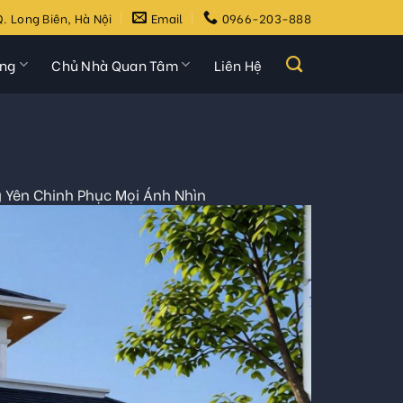
. Long Biên, Hà Nội
Email
0966-203-888
ựng
Chủ Nhà Quan Tâm
Liên Hệ
g Yên Chinh Phục Mọi Ánh Nhìn