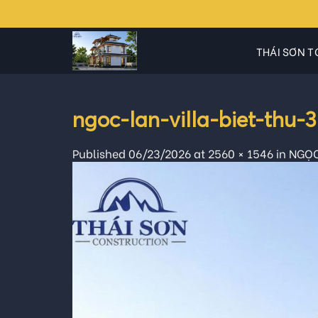
Skip
to
content
THÁI SƠN T
ngoc-lan-villa-biet-thu
Published
06/23/2026
at
2560 × 1546
in
NGỌC 