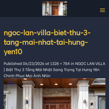
Skip
to
content
ngoc-lan-villa-biet-thu-3-
tang-mai-nhat-tai-hung-
yen10
Published
06/23/2026
at
1328 × 784
in
NGỌC LAN VILLA
| Biệt Thự 3 Tầng Mái Nhật Sang Trọng Tại Hưng Yên
Chinh Phục Mọi Ánh Nhìn