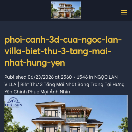
Skip
to
content
phoi-canh-3d-cua-ngoc-lan-
villa-biet-thu-3-tang-mai-
nhat-hung-yen
Published
06/23/2026
at
2560 × 1546
in
NGỌC LAN
VILLA | Biệt Thự 3 Tầng Mái Nhật Sang Trọng Tại Hưng
Yên Chinh Phục Mọi Ánh Nhìn