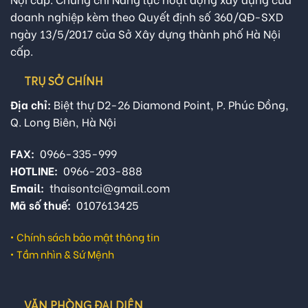
doanh nghiệp kèm theo Quyết định số 360/QĐ-SXD
ngày 13/5/2017 của Sở Xây dựng thành phố Hà Nội
cấp.
TRỤ SỞ CHÍNH
Địa chỉ:
Biệt thự D2-26 Diamond Point, P. Phúc Đồng,
Q. Long Biên, Hà Nội
FAX:
0966-335-999
HOTLINE:
0966-203-888
Email:
thaisontci@gmail.com
Mã số thuế:
0107613425
•
Chính sách bảo mật thông tin
•
Tầm nhìn & Sứ Mệnh
VĂN PHÒNG ĐẠI DIỆN