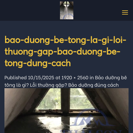
Skip
to
content
bao-duong-be-tong-la-gi-loi-
thuong-gap-bao-duong-be-
tong-dung-cach
Published
10/15/2025
at
1920 × 2560
in
Bảo dưỡng bê
tông là gì? Lỗi thường gặp? Bảo dưỡng đúng cách