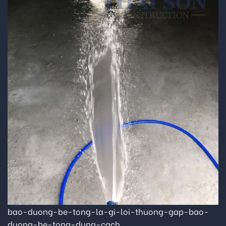
bao-duong-be-tong-la-gi-loi-thuong-gap-bao-
duong-be-tong-dung-cach