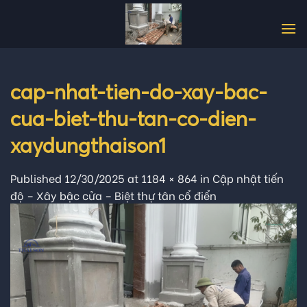
Skip
to
content
cap-nhat-tien-do-xay-bac-
cua-biet-thu-tan-co-dien-
xaydungthaison1
Published
12/30/2025
at
1184 × 864
in
Cập nhật tiến
độ – Xây bậc cửa – Biệt thự tân cổ điển