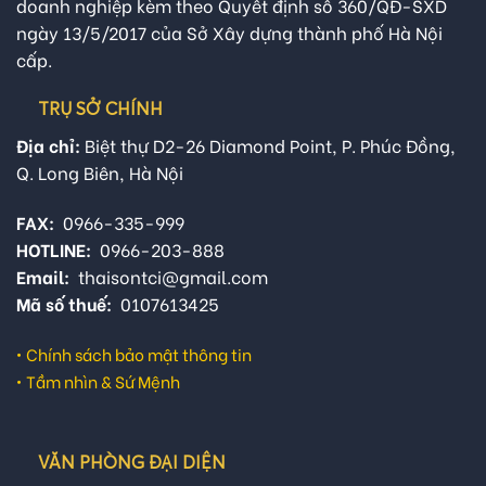
doanh nghiệp kèm theo Quyết định số 360/QĐ-SXD
ngày 13/5/2017 của Sở Xây dựng thành phố Hà Nội
cấp.
TRỤ SỞ CHÍNH
Địa chỉ:
Biệt thự D2-26 Diamond Point, P. Phúc Đồng,
Q. Long Biên, Hà Nội
FAX:
0966-335-999
HOTLINE:
0966-203-888
Email:
thaisontci@gmail.com
Mã số thuế:
0107613425
•
Chính sách bảo mật thông tin
•
Tầm nhìn & Sứ Mệnh
VĂN PHÒNG ĐẠI DIỆN