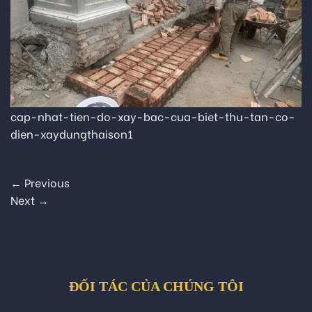
cap-nhat-tien-do-xay-bac-cua-biet-thu-tan-co-
dien-xaydungthaison1
←
Previous
Next
→
ĐỐI TÁC CỦA CHÚNG TÔI