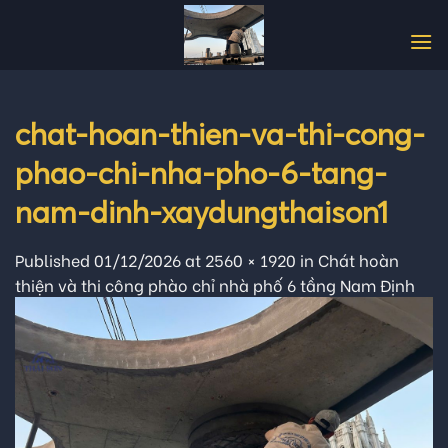
Skip
to
content
chat-hoan-thien-va-thi-cong-
phao-chi-nha-pho-6-tang-
nam-dinh-xaydungthaison1
Published
01/12/2026
at
2560 × 1920
in
Chát hoàn
thiện và thi công phào chỉ nhà phố 6 tầng Nam Định