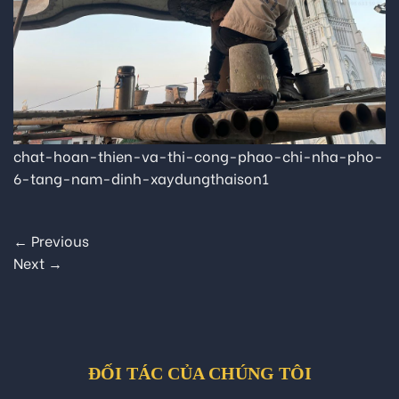
chat-hoan-thien-va-thi-cong-phao-chi-nha-pho-
6-tang-nam-dinh-xaydungthaison1
←
Previous
Next
→
ĐỐI TÁC CỦA CHÚNG TÔI