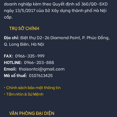
doanh nghiệp kèm theo Quyết định số 360/QĐ-SXD
ngày 13/5/2017 của Sở Xây dựng thành phố Hà Nội
cấp.
TRỤ SỞ CHÍNH
Địa chỉ:
Biệt thự D2-26 Diamond Point, P. Phúc Đồng,
Q. Long Biên, Hà Nội
FAX:
0966-335-999
HOTLINE:
0966-203-888
Email:
thaisontci@gmail.com
Mã số thuế:
0107613425
•
Chính sách bảo mật thông tin
•
Tầm nhìn & Sứ Mệnh
VĂN PHÒNG ĐẠI DIỆN