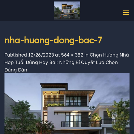
Skip
to
content
nha-huong-dong-bac-7
Published
12/26/2023
at
564 × 382
in
Chọn Hướng Nhà
Hợp Tuổi Đúng Hay Sai: Những Bí Quyết Lựa Chọn
Đúng Đắn