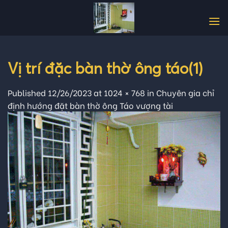
Skip
to
content
Vị trí đặc bàn thờ ông táo(1)
Published
12/26/2023
at
1024 × 768
in
Chuyên gia chỉ
định hướng đặt bàn thờ ông Táo vượng tài