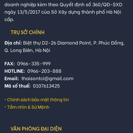
doanh nghiệp kèm theo Quyết định số 360/QĐ-SXD
ngày 13/5/2017 của Sở Xây dựng thành phố Hà Nội
cấp.
TRỤ SỞ CHÍNH
Địa chỉ:
Biệt thự D2-26 Diamond Point, P. Phúc Đồng,
Q. Long Biên, Hà Nội
FAX:
0966-335-999
HOTLINE:
0966-203-888
Email:
thaisontci@gmail.com
Mã số thuế:
0107613425
•
Chính sách bảo mật thông tin
•
Tầm nhìn & Sứ Mệnh
VĂN PHÒNG ĐẠI DIỆN