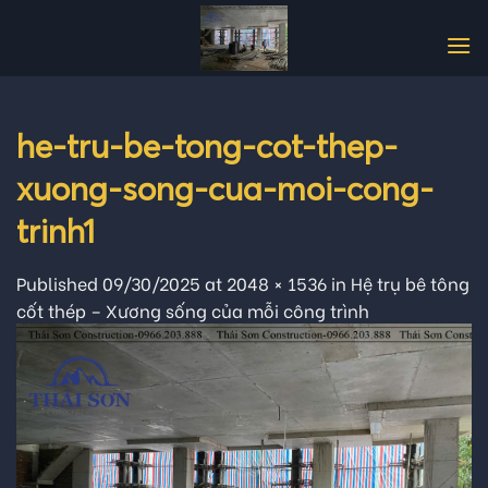
Skip
to
content
he-tru-be-tong-cot-thep-
xuong-song-cua-moi-cong-
trinh1
Published
09/30/2025
at
2048 × 1536
in
Hệ trụ bê tông
cốt thép – Xương sống của mỗi công trình