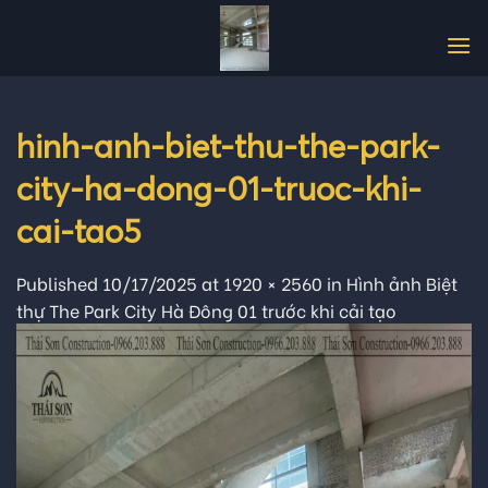
Skip
to
content
hinh-anh-biet-thu-the-park-
city-ha-dong-01-truoc-khi-
cai-tao5
Published
10/17/2025
at
1920 × 2560
in
Hình ảnh Biệt
thự The Park City Hà Đông 01 trước khi cải tạo