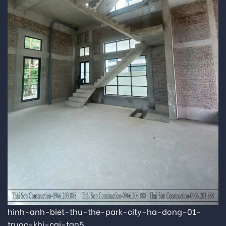
hinh-anh-biet-thu-the-park-city-ha-dong-01-
truoc-khi-cai-tao5