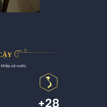
 CẬY
n khắp cả nước.
+
28