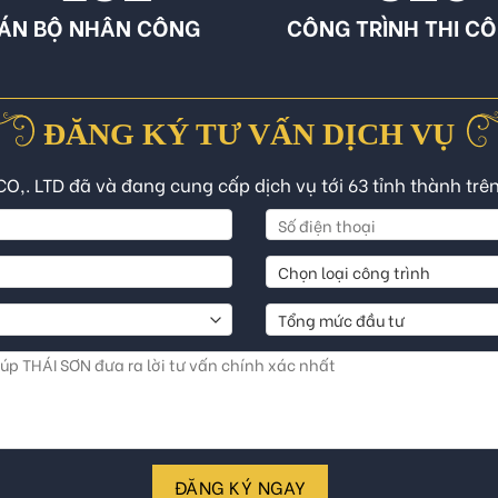
ÁN BỘ NHÂN CÔNG
CÔNG TRÌNH THI C
ĐĂNG KÝ TƯ VẤN DỊCH VỤ
CO,. LTD đã và đang cung cấp dịch vụ tới 63 tỉnh thành trê
ĐĂNG KÝ NGAY