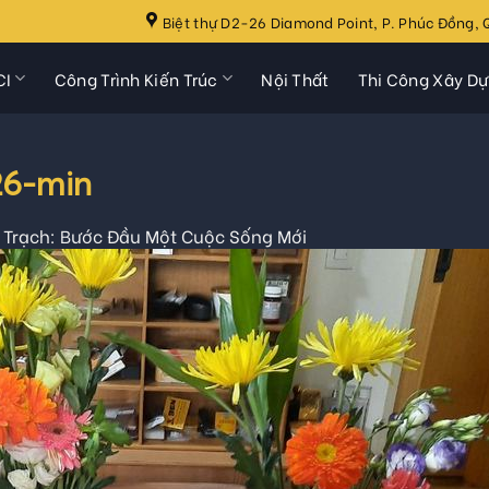
Biệt thự D2-26 Diamond Point, P. Phúc Đồng, Q
CI
Công Trình Kiến Trúc
Nội Thất
Thi Công Xây D
26-min
 Trạch: Bước Đầu Một Cuộc Sống Mới