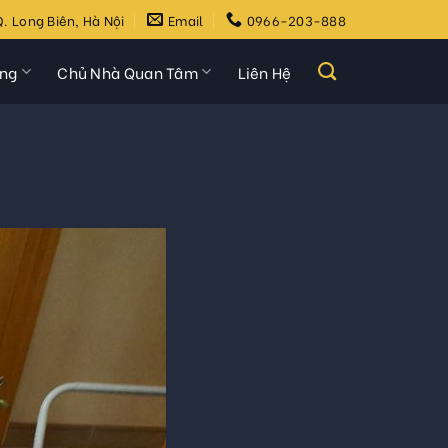
. Long Biên, Hà Nội
Email
0966-203-888
ựng
Chủ Nhà Quan Tâm
Liên Hệ