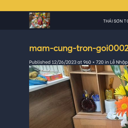
Skip
to
content
THÁI SƠN T
mam-cung-tron-goi000
Published
12/26/2023
at
960 × 720
in
Lễ Nhập