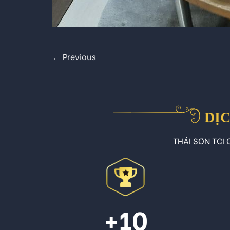
←
Previous
DỊC
THÁI SƠN TCI C
+10