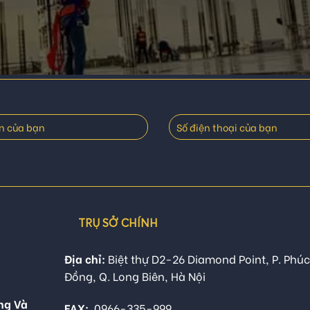
TRỤ SỞ CHÍNH
Địa chỉ:
Biệt thự D2-26 Diamond Point, P. Phúc
Đồng, Q. Long Biên, Hà Nội
ng Và
FAX:
0966-335-999