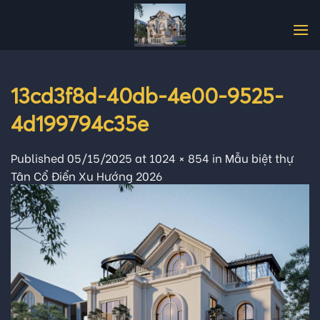
Skip
to
content
13cd3f8d-40db-4e00-9525-
4d199794c35e
Published
05/15/2025
at
1024 × 854
in
Mẫu biệt thự
Tân Cổ Điển Xu Hướng 2026