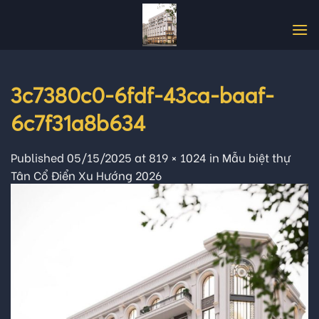
Skip
to
content
3c7380c0-6fdf-43ca-baaf-
6c7f31a8b634
Published
05/15/2025
at
819 × 1024
in
Mẫu biệt thự
Tân Cổ Điển Xu Hướng 2026