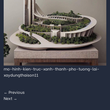
mo-hinh-kien-truc-xanh-thanh-pho-tuong-lai-
xaydungthaison11
←
Previous
Next
→