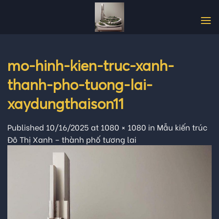
Skip
to
content
mo-hinh-kien-truc-xanh-
thanh-pho-tuong-lai-
xaydungthaison11
Published
10/16/2025
at
1080 × 1080
in
Mẫu kiến trúc
Đô Thị Xanh – thành phố tương lai